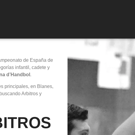
Campeonato de España de
rías infantil, cadete y
ana d’Handbol
.
s principales, en Blanes,
 buscando Arbitros y
BITROS