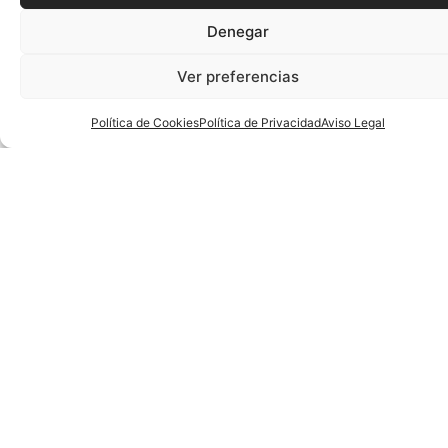
Más Noticias
CESA 2026
ENTREVISTAS
Gabriel Martorell: «El
Trabajo Está Hecho;
Ahora Es El Momento De
25
Competir Y Disfrutar»
Jun
CESA 2026
ENTREVISTAS
Jaume Fort: “El CESA
Playa 2026 Marcará Un
Antes Y Un Después Para
El Balonmano Playa
19
Catalán”
Jun