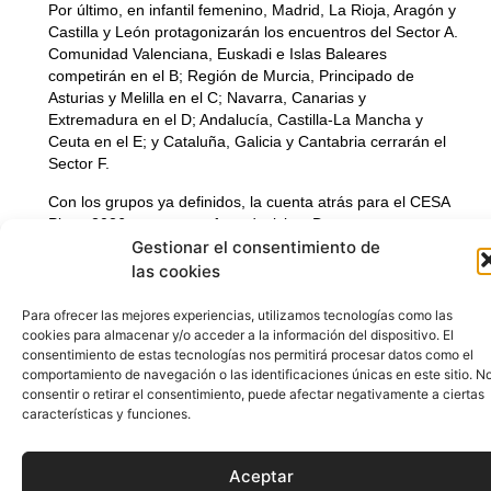
Por último, en infantil femenino, Madrid, La Rioja, Aragón y
Para ofrecer las mejores experiencias, utilizamos tecnologías como las
Castilla y León protagonizarán los encuentros del Sector A.
cookies para almacenar y/o acceder a la información del dispositivo. El
Comunidad Valenciana, Euskadi e Islas Baleares
consentimiento de estas tecnologías nos permitirá procesar datos como
el comportamiento de navegación o las identificaciones únicas en este
competirán en el B; Región de Murcia, Principado de
sitio. No consentir o retirar el consentimiento, puede afectar
Asturias y Melilla en el C; Navarra, Canarias y
negativamente a ciertas características y funciones.
Extremadura en el D; Andalucía, Castilla-La Mancha y
Ceuta en el E; y Cataluña, Galicia y Cantabria cerrarán el
Sector F.
Aceptar
Con los grupos ya definidos, la cuenta atrás para el CESA
Playa 2026 entra en su fase decisiva. Durante tres
Denegar
intensas jornadas, Calella acogerá a cientos de jugadores
y jugadoras de toda España en una competición que
Ver preferencias
volverá a convertir las playas catalanas en el gran
escaparate del balonmano playa nacional. El camino hacia
Política de Cookies
Política de Privacidad
Aviso Legal
los títulos ya está marcado y las selecciones autonómicas
ya conocen a los rivales que deberán superar para aspirar
a coronarse campeonas de España.
ANTERIOR
SIGUIENTE