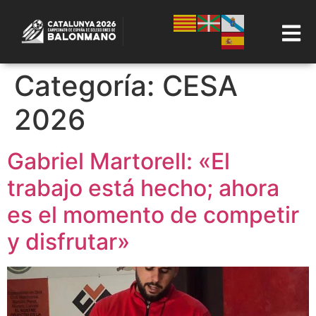
Categoría:
CESA
2026
Gabriel Martorell: «El
trabajo está hecho; ahora
es el momento de competir
y disfrutar»