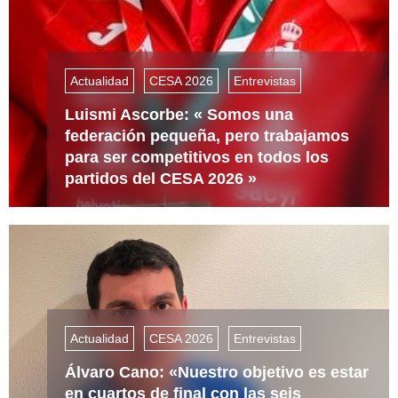
Actualidad
CESA 2026
Entrevistas
Luismi Ascorbe: « Somos una
federación pequeña, pero trabajamos
para ser competitivos en todos los
partidos del CESA 2026 »
Actualidad
CESA 2026
Entrevistas
Álvaro Cano: «Nuestro objetivo es estar
en cuartos de final con las seis