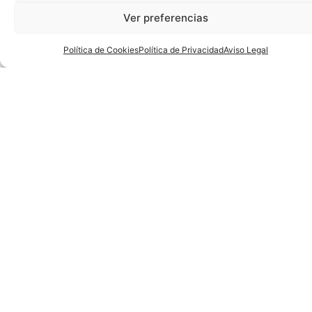
MURCIA 23-36 CANTABRIA (CUARTOS DE FINAL)
ASTURIAS 28-24 LA RIOJA (CUARTOS DE FINAL)
GALICIA 35-22 CANARIAS (CUARTOS DE FINAL)
LA RIOJA 29-33 MURCIA (5º-7º)
ANDORRA 31-29 EXTREMADURA (8º-9º)
Juvenil Masculino Campeonato
MADRID 38-30 CASTILLA LA MANCHA (CUARTOS DE
FINAL)
EUSKADI 32-22 VALENCIA (CUARTOS DE FINAL)
ANDALUCÍA 28-35 CASTILLA Y LEÓN (CUARTOS DE
FINAL)
CATALUÑA 41-24 ARAGÓN (CUARTOS DE FINAL)
Juvenil Femenino Copa
MURCIA 36-10 CEUTA (CUARTOS DE FINAL)