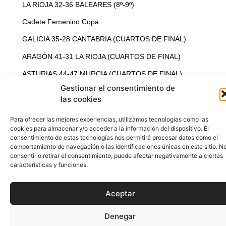
Denegar
LA RIOJA 32-36 BALEARES (8º-9º)
Cadete Femenino Copa
Ver preferencias
GALICIA 35-28 CANTABRIA (CUARTOS DE FINAL)
Política de Cookies
Política de Privacidad
Aviso Legal
ARAGÓN 41-31 LA RIOJA (CUARTOS DE FINAL)
ASTURIAS 44-47 MURCIA (CUARTOS DE FINAL)
LA RIOJA 42-34 CANTABRIA (5º-7º)
EXTREMADURA 28-23 BALEARES (8º-9º)
Cadete Femenino Campeonato
VALENCIA 22-29 ANDALUCIA (CUARTOS DE FINAL)
CASTILLA LA MANCHA 36-28 CANARIAS (CUARTOS DE
FINAL)
NAVARRA 34-30 EUSKADI (CUARTOS DE FINAL)
CATALUÑA 27-32 MADRID (CUARTOS DE FINAL)
Juvenil Masculino Copa