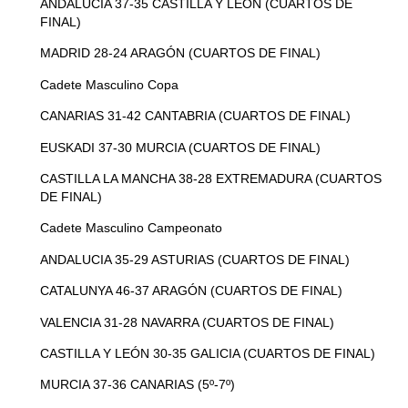
ANDALUCIA 37-35 CASTILLA Y LEON (CUARTOS DE
FINAL)
MADRID 28-24 ARAGÓN (CUARTOS DE FINAL)
Cadete Masculino Copa
CANARIAS 31-42 CANTABRIA (CUARTOS DE FINAL)
EUSKADI 37-30 MURCIA (CUARTOS DE FINAL)
Gestionar el consentimiento
CASTILLA LA MANCHA 38-28 EXTREMADURA (CUARTOS
de las cookies
DE FINAL)
Cadete Masculino Campeonato
Para ofrecer las mejores experiencias, utilizamos tecnologías como las
cookies para almacenar y/o acceder a la información del dispositivo. El
ANDALUCIA 35-29 ASTURIAS (CUARTOS DE FINAL)
consentimiento de estas tecnologías nos permitirá procesar datos como
el comportamiento de navegación o las identificaciones únicas en este
CATALUNYA 46-37 ARAGÓN (CUARTOS DE FINAL)
sitio. No consentir o retirar el consentimiento, puede afectar
negativamente a ciertas características y funciones.
VALENCIA 31-28 NAVARRA (CUARTOS DE FINAL)
CASTILLA Y LEÓN 30-35 GALICIA (CUARTOS DE FINAL)
Aceptar
MURCIA 37-36 CANARIAS (5º-7º)