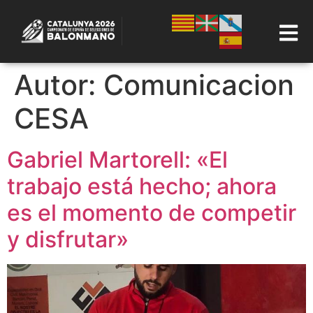
Autor:
Comunicacion
CESA
Gabriel Martorell: «El
trabajo está hecho; ahora
es el momento de competir
y disfrutar»