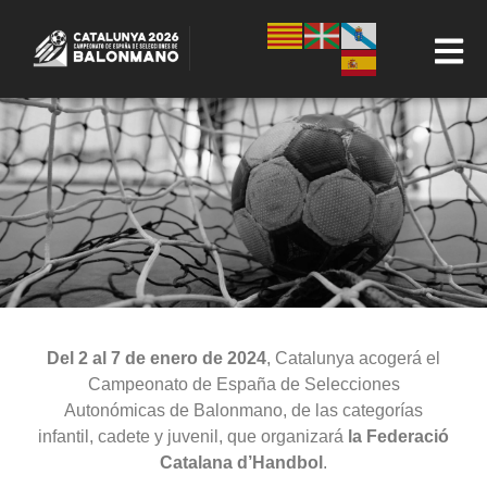
Del 2 al 7 de enero de 2024
, Catalunya acogerá el
Campeonato de España de Selecciones
Autonómicas de Balonmano, de las categorías
infantil, cadete y juvenil, que organizará
la Federació
Catalana d’Handbol
.